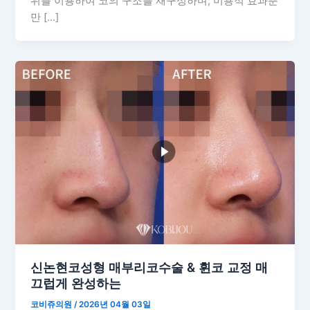
위를 이용하여 코의 구조를 재구성하며, 미용적 효과뿐
만 […]
신논현코성형 매부리코수술 & 휜코 교정 매
끄럽게 완성하는
코비쥬의원
/
2026년 04월 03일