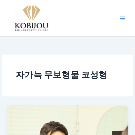
콘
텐
츠
로
건
너
뛰
기
자가늑 무보형물 코성형