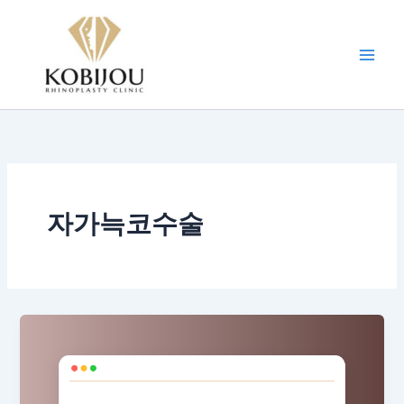
콘
텐
츠
로
건
너
뛰
기
자가늑코수술