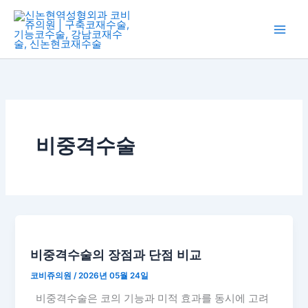
콘
텐
츠
로
건
너
뛰
기
비중격수술
비중격수술의 장점과 단점 비교
코비쥬의원
/
2026년 05월 24일
비중격수술은 코의 기능과 미적 효과를 동시에 고려