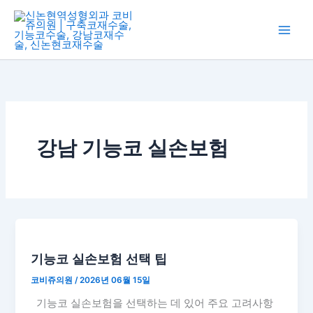
콘
텐
츠
로
건
너
뛰
기
강남 기능코 실손보험
기능코 실손보험 선택 팁
코비쥬의원
/
2026년 06월 15일
기능코 실손보험을 선택하는 데 있어 주요 고려사항