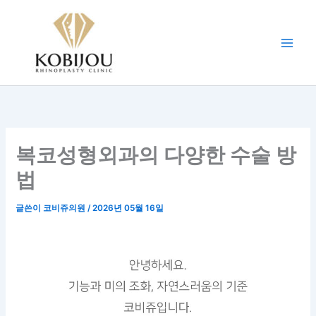
콘
텐
츠
로
건
너
뛰
기
복코성형외과의 다양한 수술 방
법
글쓴이
코비쥬의원
/
2026년 05월 16일